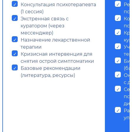
Консультация психотерапевта
Ре
(1 сессия)
пс
Экстренная связь с
Ко
куратором (через
пси
мессенджер)
Кр
Назначение лекарственной
ку
терапии
Уч
Кризисная интервенция для
те
снятия острой симптоматики
Би
Базовые рекомендации
(ба
(литература, ресурсы)
Он
с д
Се
пс
ди
Ра
уп