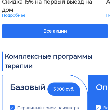
Скидка 15% на первый выезд на
А
дом
Подробнее
П
Все акции
Комплексные программы
терапии
Базовый
Оп
3 900 руб.
Первичный прием психиатра
Все