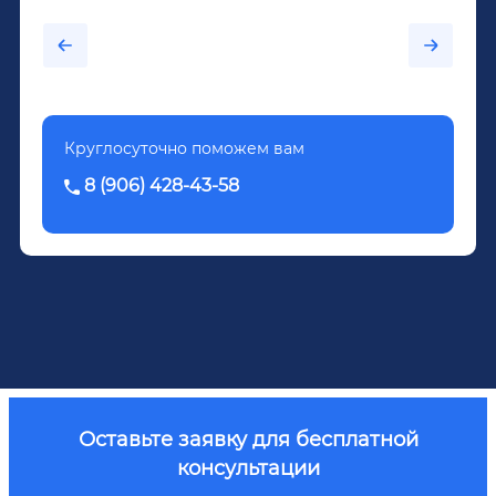
каждый день...После дектоксикации организма
было назначено кодирование по методу
Довженко.
Круглосуточно поможем вам
8 (906) 428-43-58
Оставьте заявку для бесплатной
консультации