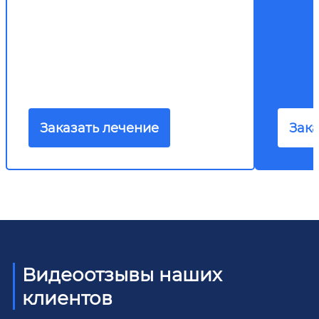
Заказать лечение
Зака
Видеоотзывы наших
клиентов