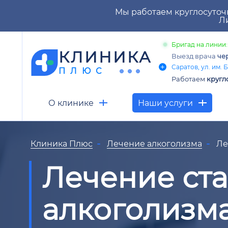
Мы работаем круглосуточ
Ли
Бригад на линии:
КЛИНИКА
Выезд врача
чер
Саратов, ул. им. Б
ПЛЮС
Работаем
кругл
О клинике
Наши услуги
Клиника Плюс
Лечение алкоголизма
Ле
Лечение ст
алкоголизма