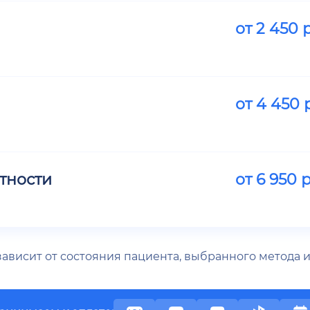
от
2 450
р
от
4 450
р
тности
от
6 950
р
 зависит от состояния пациента, выбранного метода