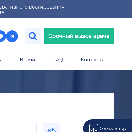
еративного реагирования.
тра
Срочный вызов врача
ы
Врачи
FAQ
Контакты
Калькулятор