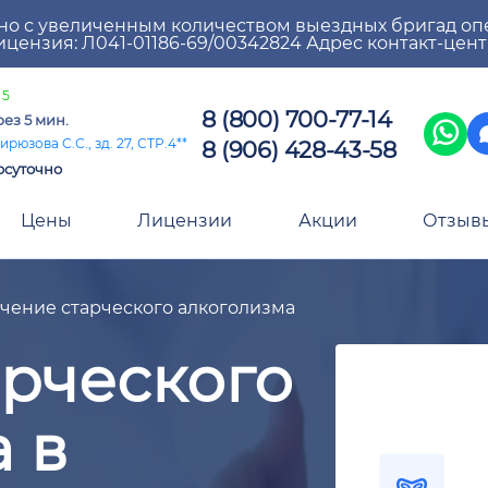
но с увеличенным количеством выездных бригад оп
цензия: Л041-01186-69/00342824 Адрес контакт-цен
 5
8 (800) 700-77-14
ез 5 мин.
8 (906) 428-43-58
ирюзова С.С., зд. 27, СТР.4**
осуточно
Цены
Лицензии
Акции
Отзыв
чение старческого алкоголизма
арческого
 в