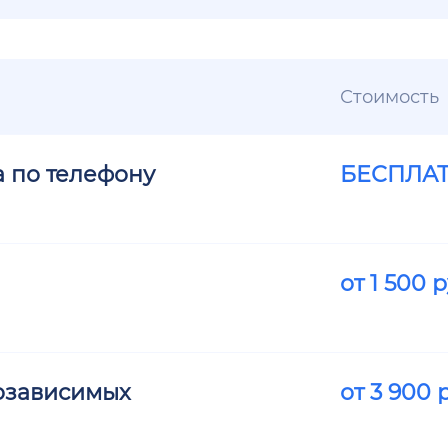
Стоимость
а по телефону
БЕСПЛА
от
1 500
р
озависимых
от
3 900
р