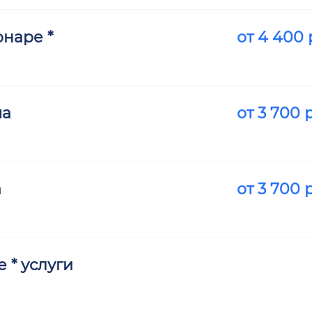
наре *
от
4 400
ма
от
3 700
р
а
от
3 700
р
 * услуги