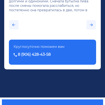
долгими и одинокими. Сначала бутылка пива
после смены помогала расслабиться, но
постепенно она превратилась в две, потом в
крепкий алкоголь, и вот он уже пил почти
каждый день...После дектоксикации организма
было назначено кодирование по методу
Довженко.
Круглосуточно поможем вам
8 (906) 428-43-58